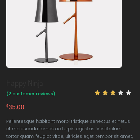
Happy Ninja
(
2
customer reviews)
35.00
$
Pellentesque habitant morbi tristique senectus et netus
et malesuada fames ac turpis egestas. Vestibulum
tortor quam, feugiat vitae, ultricies eget, tempor sit amet,