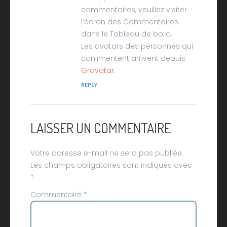
commentaires, veuillez visiter
l’écran des Commentaires
dans le Tableau de bord.
Les avatars des personnes qui
commentent arrivent depuis
Gravatar
.
REPLY
LAISSER UN COMMENTAIRE
Votre adresse e-mail ne sera pas publiée.
Les champs obligatoires sont indiqués avec
*
Commentaire
*